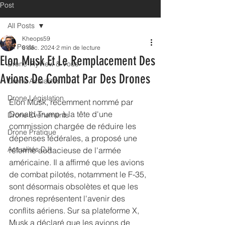
Post
All Posts
Kheops59
All Posts
8 déc. 2024
2 min de lecture
Elon Musk Et Le Remplacement Des
Drone-FlyView & Vous
Avions De Combat Par Des Drones
Drone Actualités
Drone Législation
Elon Musk, récemment nommé par 
Donald Trump à la tête d'une 
Drone Évènements
commission chargée de réduire les 
Drone Pratique
dépenses fédérales, a proposé une 
Actualités DJI
réforme audacieuse de l'armée 
américaine. Il a affirmé que les avions 
de combat pilotés, notamment le F-35, 
sont désormais obsolètes et que les 
drones représentent l'avenir des 
conflits aériens. Sur sa plateforme X, 
Musk a déclaré que les avions de 