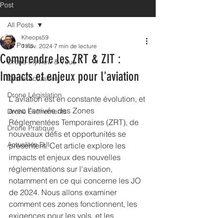
Post
All Posts
Kheops59
All Posts
1 nov. 2024
7 min de lecture
Comprendre les ZRT & ZIT :
Drone-FlyView & Vous
Impacts et enjeux pour l'aviation
Drone Actualités
Drone Législation
L'aviation est en constante évolution, et 
avec l'arrivée des Zones 
Drone Évènements
Réglementées Temporaires (ZRT), de 
Drone Pratique
nouveaux défis et opportunités se 
Actualités DJI
présentent. Cet article explore les 
impacts et enjeux des nouvelles 
réglementations sur l'aviation, 
notamment en ce qui concerne les JO 
de 2024. Nous allons examiner 
comment ces zones fonctionnent, les 
exigences pour les vols, et les 