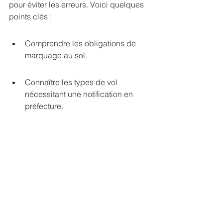
pour éviter les erreurs. Voici quelques 
points clés :
Comprendre les obligations de 
marquage au sol.
Connaître les types de vol 
nécessitant une notification en 
préfecture.
Être conscient des restrictions de 
vol dans les zones dangereuses.
Risques et Précautions à Prendre
Les nouvelles réglementations 
apportent des risques 
supplémentaires. Les pilotes doivent 