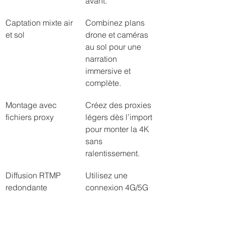
avant.
Captation mixte air 
Combinez plans 
et sol
drone et caméras 
au sol pour une 
narration 
immersive et 
complète.
Montage avec 
Créez des proxies 
fichiers proxy
légers dès l’import 
pour monter la 4K 
sans 
ralentissement.
Diffusion RTMP 
Utilisez une 
redondante
connexion 4G/5G 
combinée et testez 
la chaîne 48 
heures avant 