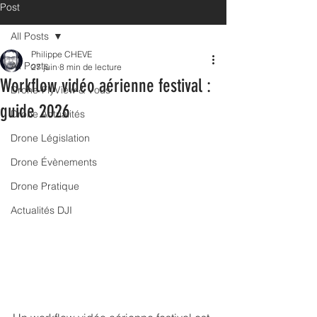
Post
All Posts
Philippe CHEVE
All Posts
27 juin
8 min de lecture
Workflow vidéo aérienne festival :
Drone-FlyView & Vous
guide 2026
Drone Actualités
Drone Législation
Drone Évènements
Drone Pratique
Actualités DJI