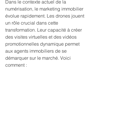
Dans le contexte actuel de la 
numérisation, le marketing immobilier 
évolue rapidement. Les drones jouent 
un rôle crucial dans cette 
transformation. Leur capacité à créer 
des visites virtuelles et des vidéos 
promotionnelles dynamique permet 
aux agents immobiliers de se 
démarquer sur le marché. Voici 
comment :
Création de contenu engageant : 
Les vidéos aériennes ajoutent une 
valeur supplémentaire aux 
annonces, créant une connexion 
émotionnelle avec les acheteurs 
potentiels.
Augmentation de la portée : Les 
contenus visuels performants 