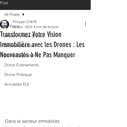
Post
All Posts
Philippe CHEVE
All Posts
20 nov. 2024
4 min de lecture
Transformez Votre Vision
Drone-FlyView & Vous
Immobilière avec les Drones : Les
Drone Actualités
Nouveautés à Ne Pas Manquer
Drone Législation
Drone Évènements
Drone Pratique
Actualités DJI
Dans le secteur immobilier, 