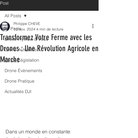
Post
All Posts
Philippe CHEVE
All Posts
13 nov. 2024
4 min de lecture
Transformez Votre Ferme avec les
Drone-FlyView & Vous
Drones : Une Révolution Agricole en
Drone Actualités
Marche
Drone Législation
Drone Évènements
Drone Pratique
Actualités DJI
Dans un monde en constante 