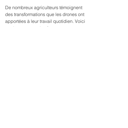
De nombreux agriculteurs témoignent 
des transformations que les drones ont 
apportées à leur travail quotidien. Voici 
quelques exemples frappants :
"L'utilisation des drones nous a permis 
de détecter des problèmes de santé 
des plantes bien plus tôt 
qu'auparavant. Cela a drastiquement 
amélioré notre rendement." - 
Agriculteur en Bretagne
"Grâce aux drones, nous avons réduit 
notre consommation d'engrais de près 
de 30%. C'est à la fois bon pour notre 
budget et pour l'environnement." - 
Agriculteur dans le Sud de la France
L'Avenir Illimité des Drones en 