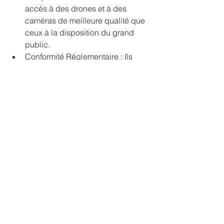
accès à des drones et à des 
caméras de meilleure qualité que 
ceux à la disposition du grand 
public.
Conformité Réglementaire : Ils 
assurent que toutes les utilisations 
de drones respectent la 
réglementation européenne, ce 
qui réduit le risque de sanctions.
Un Avenir Prometteur pour les 
Drones et le Sport
Alors que la technologie continue 
d'évoluer, l'utilisation des drones dans 
les événements sportifs est sur le point 
de devenir encore plus sophistiquée. 
Nous pouvons nous attendre à voir des 