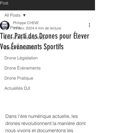
Post
All Posts
Philippe CHEVE
All Posts
11 nov. 2024
4 min de lecture
Tirer Parti des Drones pour Élever
Drone-FlyView & Vous
Vos Événements Sportifs
Drone Actualités
Drone Législation
Drone Évènements
Drone Pratique
Actualités DJI
Dans l'ère numérique actuelle, les 
drones révolutionnent la manière dont 
nous vivons et documentons les 