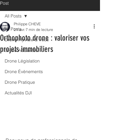
Post
All Posts
Philippe CHEVE
All Posts
21 avr.
7 min de lecture
Orthophoto drone : valoriser vos
Drone-FlyView & Vous
projets immobiliers
Drone Actualités
Drone Législation
Drone Évènements
Drone Pratique
Actualités DJI