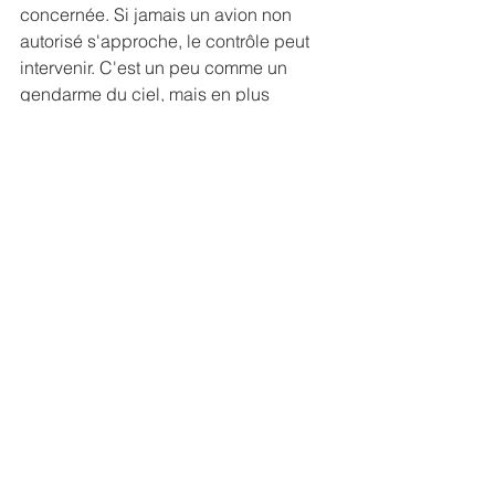
concernée. Si jamais un avion non 
autorisé s'approche, le contrôle peut 
intervenir. C'est un peu comme un 
gendarme du ciel, mais en plus 
discret. L'idée, c'est que les 
restrictions soient bien suivies pour 
garantir la sécurité des opérations 
prévues, comme les vols de drones 
par exemple. On peut aussi utiliser des 
systèmes de surveillance au sol pour 
repérer les intrusions.
Adaptations Possibles des Zones
Les choses ne sont pas gravées dans 
le marbre. Si la situation change, ou si 
les exercices prévus se terminent plus 
tôt, les zones peuvent être modifiées 