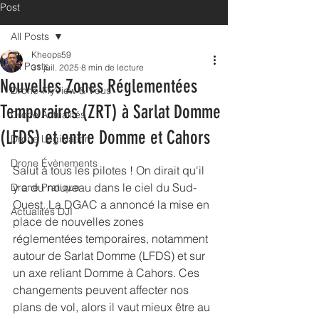
Post
All Posts
Kheops59
All Posts
31 juil. 2025
8 min de lecture
Nouvelles Zones Réglementées
Drone-FlyView & Vous
Temporaires (ZRT) à Sarlat Domme
Drone Actualités
(LFDS) et entre Domme et Cahors
Drone Législation
Drone Évènements
Salut à tous les pilotes ! On dirait qu'il 
y a du nouveau dans le ciel du Sud-
Drone Pratique
Ouest. La DGAC a annoncé la mise en 
Actualités DJI
place de nouvelles zones 
réglementées temporaires, notamment 
autour de Sarlat Domme (LFDS) et sur 
un axe reliant Domme à Cahors. Ces 
changements peuvent affecter nos 
plans de vol, alors il vaut mieux être au 