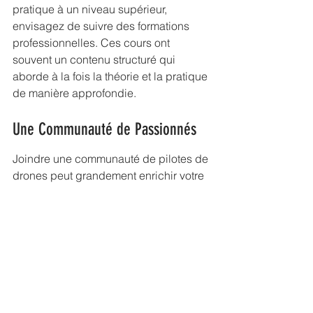
pratique à un niveau supérieur, 
envisagez de suivre des formations 
professionnelles. Ces cours ont 
souvent un contenu structuré qui 
aborde à la fois la théorie et la pratique 
de manière approfondie.
Une Communauté de Passionnés
Joindre une communauté de pilotes de 
drones peut grandement enrichir votre 
expérience d'apprentissage. Que ce 
soit en ligne ou en personne, interagir 
avec d'autres passionnés peut fournir 
de précieuses informations et des 
inspirations. Voici quelques 
suggestions pour rejoindre ces 
communautés :