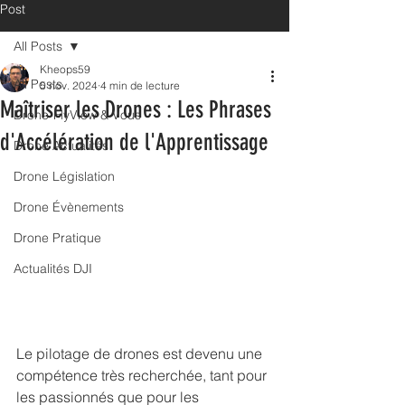
Post
All Posts
Kheops59
All Posts
5 nov. 2024
4 min de lecture
Maîtriser les Drones : Les Phrases
Drone-FlyView & Vous
d'Accélération de l'Apprentissage
Drone Actualités
Drone Législation
Drone Évènements
Drone Pratique
Actualités DJI
Le pilotage de drones est devenu une 
compétence très recherchée, tant pour 
les passionnés que pour les 