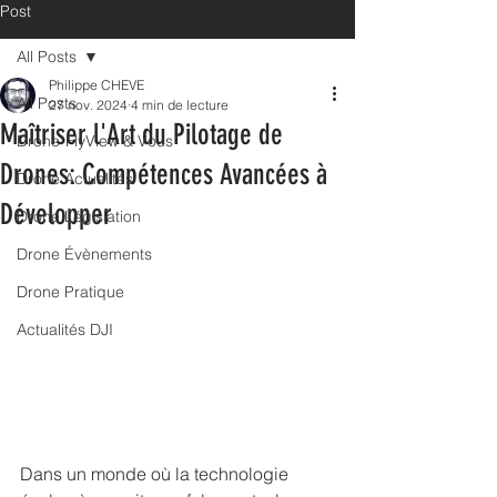
Post
All Posts
Philippe CHEVE
All Posts
27 nov. 2024
4 min de lecture
Maîtriser l'Art du Pilotage de
Drone-FlyView & Vous
Drones: Compétences Avancées à
Drone Actualités
Développer
Drone Législation
Drone Évènements
Drone Pratique
Actualités DJI
Dans un monde où la technologie 