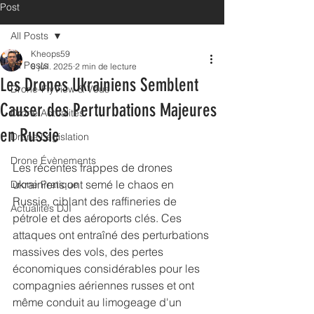
Post
All Posts
Kheops59
All Posts
8 juil. 2025
2 min de lecture
Les Drones Ukrainiens Semblent
Drone-FlyView & Vous
Causer des Perturbations Majeures
Drone Actualités
en Russie
Drone Législation
Drone Évènements
Les récentes frappes de drones 
ukrainiens ont semé le chaos en 
Drone Pratique
Russie, ciblant des raffineries de 
Actualités DJI
pétrole et des aéroports clés. Ces 
attaques ont entraîné des perturbations 
massives des vols, des pertes 
économiques considérables pour les 
compagnies aériennes russes et ont 
même conduit au limogeage d'un 