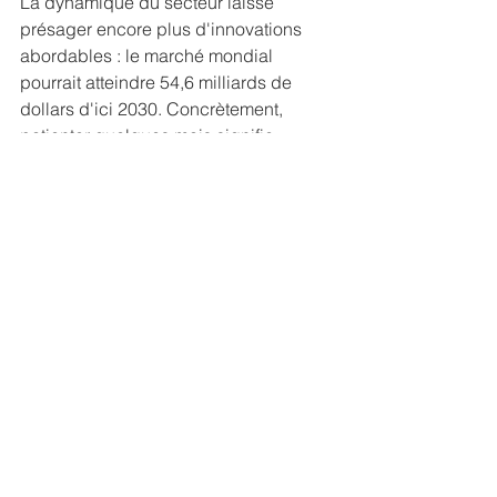
La dynamique du secteur laisse 
présager encore plus d'innovations 
abordables : le marché mondial 
pourrait atteindre 
54,6 milliards de 
dollars d'ici 2030
. Concrètement, 
patienter quelques mois signifie 
parfois payer moins pour davantage 
de fonctionnalités.
Conclusion
Trouver un 
drone à la fois abordable et 
performant
 tient à une méthode simple 
: définir votre usage, viser moins de 
250 grammes, exiger un GPS, une 
stabilisation efficace et plusieurs 
batteries. Avec un marché français 
estimé à 652 millions d'euros en 2025, 