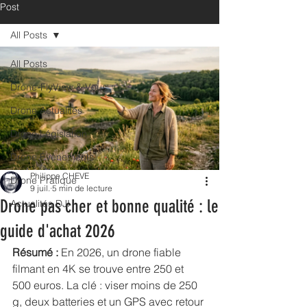
Post
All Posts
All Posts
Drone-FlyView & Vous
Drone Actualités
Drone Législation
Drone Évènements
Philippe CHEVE
Drone Pratique
9 juil.
5 min de lecture
Drone pas cher et bonne qualité : le
Actualités DJI
guide d'achat 2026
Résumé :
 En 2026, un drone fiable 
filmant en 4K se trouve entre 250 et 
500 euros. La clé : viser moins de 250 
g, deux batteries et un GPS avec retour 