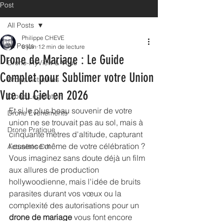
Post
All Posts
Philippe CHEVE
All Posts
8 juin
12 min de lecture
Drone de Mariage : Le Guide
Drone-FlyView & Vous
Complet pour Sublimer votre Union
Drone Actualités
Vue du Ciel en 2026
Drone Législation
Et si le plus beau souvenir de votre 
Drone Évènements
union ne se trouvait pas au sol, mais à 
Drone Pratique
cinquante mètres d'altitude, capturant 
l'essence même de votre célébration ? 
Actualités DJI
Vous imaginez sans doute déjà un film 
aux allures de production 
hollywoodienne, mais l'idée de bruits 
parasites durant vos vœux ou la 
complexité des autorisations pour un 
drone de mariage
 vous font encore 