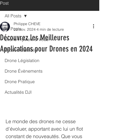
Post
All Posts
Philippe CHEVE
All Posts
22 nov. 2024
4 min de lecture
Découvrez les Meilleures
Drone-FlyView & Vous
Applications pour Drones en 2024
Drone Actualités
Drone Législation
Drone Évènements
Drone Pratique
Actualités DJI
Le monde des drones ne cesse 
d'évoluer, apportant avec lui un flot 
constant de nouveautés. Que vous 