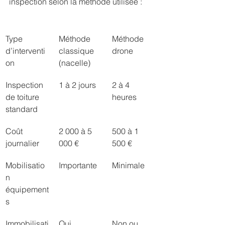
inspection selon la méthode utilisée :
Type 
Méthode 
Méthode 
d’interventi
classique 
drone
on
(nacelle)
Inspection 
1 à 2 jours
2 à 4 
de toiture 
heures
standard
Coût 
2 000 à 5 
500 à 1 
journalier
000 €
500 €
Mobilisatio
Importante
Minimale
n 
équipement
s
Immobilisati
Oui
Non ou 