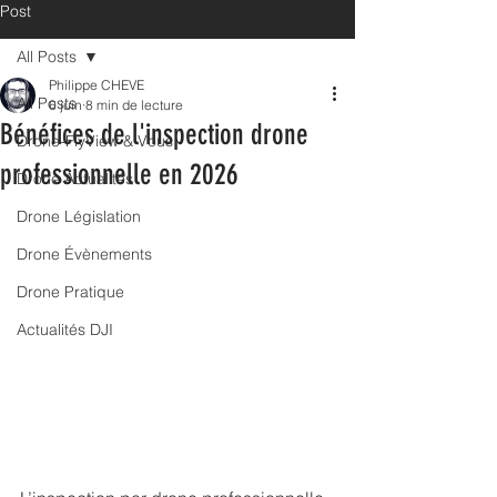
Post
All Posts
Philippe CHEVE
All Posts
6 juin
8 min de lecture
Bénéfices de l'inspection drone
Drone-FlyView & Vous
professionnelle en 2026
Drone Actualités
Drone Législation
Drone Évènements
Drone Pratique
Actualités DJI