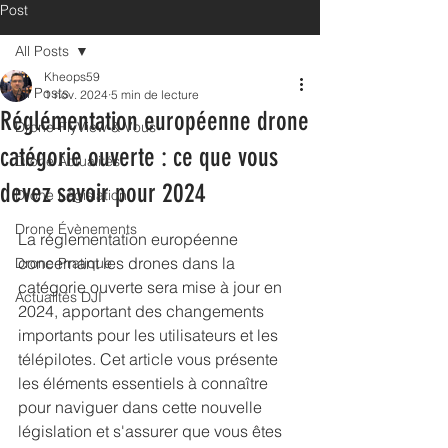
Post
All Posts
Kheops59
All Posts
1 nov. 2024
5 min de lecture
Réglémentation européenne drone
Drone-FlyView & Vous
catégorie ouverte : ce que vous
Drone Actualités
devez savoir pour 2024
Drone Législation
Drone Évènements
La réglementation européenne 
concernant les drones dans la 
Drone Pratique
catégorie ouverte sera mise à jour en 
Actualités DJI
2024, apportant des changements 
importants pour les utilisateurs et les 
télépilotes. Cet article vous présente 
les éléments essentiels à connaître 
pour naviguer dans cette nouvelle 
législation et s'assurer que vous êtes 