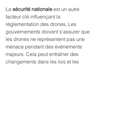
La 
sécurité nationale
 est un autre 
facteur clé influençant la 
réglementation des drones. Les 
gouvernements doivent s'assurer que 
les drones ne représentent pas une 
menace pendant des événements 
majeurs. Cela peut entraîner des 
changements dans les lois et les 
règlements pour renforcer la 
surveillance et le contrôle des drones.
Harmonisation Européenne
L'
harmonisation européenne
 des 
réglementations sur les drones est 
essentielle pour faciliter les opérations 
transfrontalières. Les pays européens 
travaillent ensemble pour créer des 