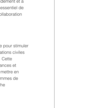
idement et à 
 essentiel de 
ollaboration 
e pour stimuler 
tions civiles 
. Cette 
ances et 
 mettre en 
rammes de 
che 