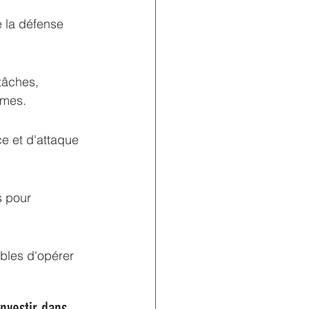
 la défense 
 tâches, 
omes.
e et d'attaque 
s pour 
les d'opérer 
investir dans 