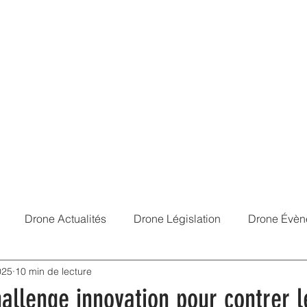
Services
Portfolio
À Propos
Contact
Mentions Légales
Réf
Drone Actualités
Drone Législation
Drone Évèn
025
10 min de lecture
allenge innovation pour contrer 