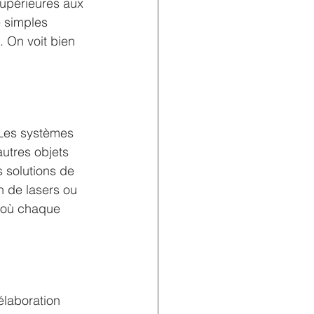
supérieures aux 
e simples 
 On voit bien 
 Les systèmes 
utres objets 
 solutions de 
n de lasers ou 
, où chaque 
élaboration 