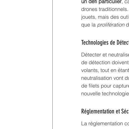
un défi particulier
, c
drones traditionnels
jouets, mais des out
que la 
prolifération
 d
Technologies de Détect
Détecter et neutrali
de détection doivent
volants, tout en éta
neutralisation vont d
de filets pour captu
nouvelle technologie
Réglementation et Séc
La réglementation co