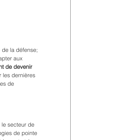
 de la défense; 
apter aux 
nt de devenir 
r les dernières 
des de 
 le secteur de 
ogies de pointe