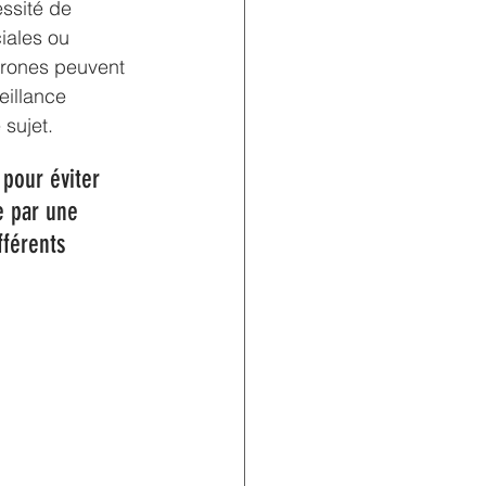
ssité de 
iales ou 
drones peuvent 
eillance 
 sujet.
 pour éviter 
e par une 
fférents 