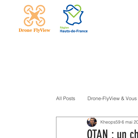
Accueil
All Posts
Drone-FlyView & Vous
Kheops59
6 mai 2
Actualités DJI
OTAN : un ch