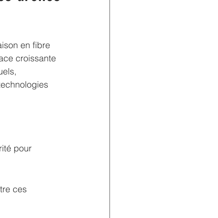
ison en fibre 
ace croissante 
uels, 
 technologies 
ité pour 
tre ces 