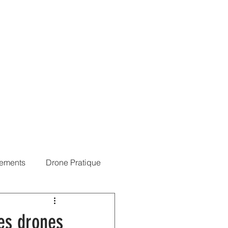
érences
Blog
NOTAM
Connexion
ements
Drone Pratique
les drones