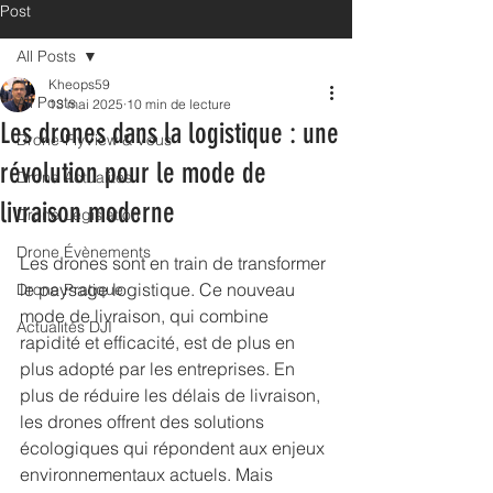
Post
All Posts
Kheops59
All Posts
13 mai 2025
10 min de lecture
Les drones dans la logistique : une
Drone-FlyView & Vous
révolution pour le mode de
Drone Actualités
livraison moderne
Drone Législation
Drone Évènements
Les drones sont en train de transformer 
le paysage logistique. Ce nouveau 
Drone Pratique
mode de livraison, qui combine 
Actualités DJI
rapidité et efficacité, est de plus en 
plus adopté par les entreprises. En 
plus de réduire les délais de livraison, 
les drones offrent des solutions 
écologiques qui répondent aux enjeux 
environnementaux actuels. Mais 