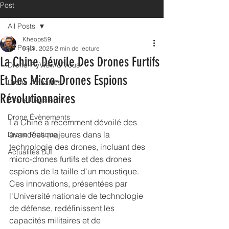
Post
All Posts
Kheops59
All Posts
5 juil. 2025
2 min de lecture
La Chine Dévoile Des Drones Furtifs
Drone-FlyView & Vous
Et Des Micro-Drones Espions
Drone Actualités
Révolutionnaires
Drone Législation
Drone Évènements
La Chine a récemment dévoilé des 
avancées majeures dans la 
Drone Pratique
technologie des drones, incluant des 
Actualités DJI
micro-drones furtifs et des drones 
espions de la taille d'un moustique. 
Ces innovations, présentées par 
l'Université nationale de technologie 
de défense, redéfinissent les 
capacités militaires et de 