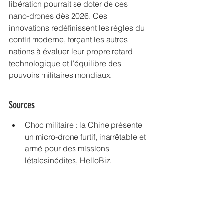
libération pourrait se doter de ces 
nano-drones dès 2026. Ces 
innovations redéfinissent les règles du 
conflit moderne, forçant les autres 
nations à évaluer leur propre retard 
technologique et l'équilibre des 
pouvoirs militaires mondiaux.
Sources
Choc militaire : la Chine présente 
un micro-drone furtif, inarrêtable et 
armé pour des missions 
létalesinédites, HelloBiz.
Un drone espion de la taille d'un 
moustique : l'incroyable 
innovation dévoilée par la Chine, 