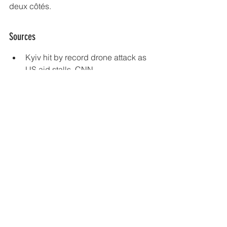
deux côtés.
Sources
Kyiv hit by record drone attack as 
US aid stalls, CNN.
Two, including child, affected in 
Russian drone attack on Kharkiv, 
Ukrinform.
Russia pounds Kyiv with record 
overnight drone, missile attack, 1 
dead, 26 injured, The Kyiv 
Independent.
Russian Drone Attacks Damage 
Mykolaiv Infrastructure and 