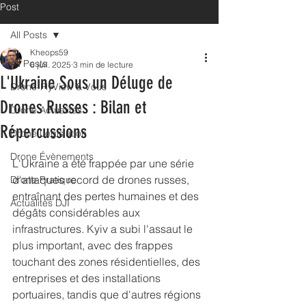
Post
All Posts
Kheops59
All Posts
6 juil. 2025
3 min de lecture
L'Ukraine Sous un Déluge de
Drone-FlyView & Vous
Drones Russes : Bilan et
Drone Actualités
Répercussions
Drone Législation
Drone Évènements
L'Ukraine a été frappée par une série 
d'attaques record de drones russes, 
Drone Pratique
entraînant des pertes humaines et des 
Actualités DJI
dégâts considérables aux 
infrastructures. Kyiv a subi l'assaut le 
plus important, avec des frappes 
touchant des zones résidentielles, des 
entreprises et des installations 
portuaires, tandis que d'autres régions 