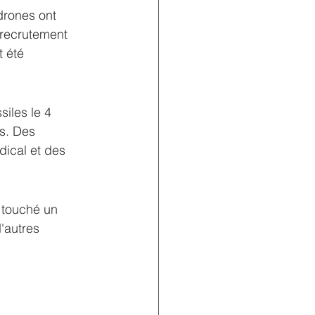
drones ont 
 recrutement 
 été 
iles le 4 
és. Des 
dical et des 
 touché un 
'autres 
.