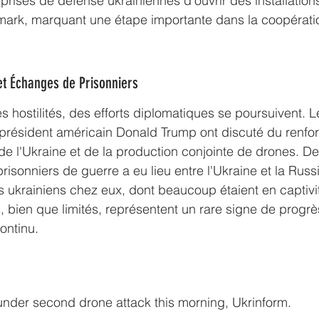
prises de défense ukrainiennes d'ouvrir des installation
ark, marquant une étape importante dans la coopération
et Échanges de Prisonniers
s hostilités, des efforts diplomatiques se poursuivent. L
n président américain Donald Trump ont discuté du renf
e l'Ukraine et de la production conjointe de drones. De
isonniers de guerre a eu lieu entre l'Ukraine et la Russ
 ukrainiens chez eux, dont beaucoup étaient en captivi
bien que limités, représentent un rare signe de progrè
continu.
nder second drone attack this morning, Ukrinform.