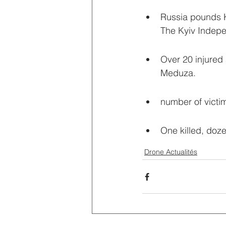
Russia pounds Ky
The Kyiv Indepe
Over 20 injured
Meduza.
number of victim
One killed, doz
Drone Actualités