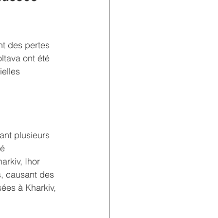
nt des pertes 
ltava ont été 
ielles 
ant plusieurs 
é 
rkiv, Ihor 
s, causant des 
ées à Kharkiv, 