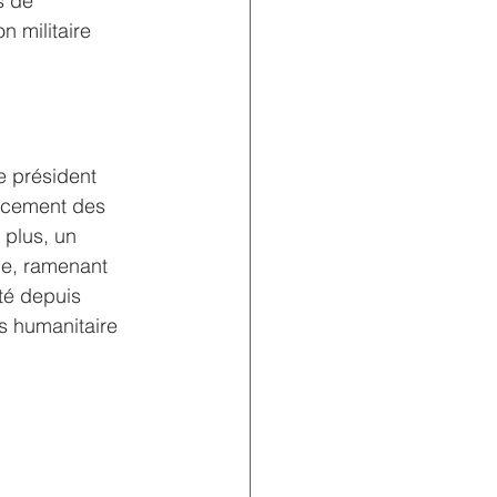
s de 
 militaire 
e président 
orcement des 
 plus, un 
ie, ramenant 
té depuis 
s humanitaire 