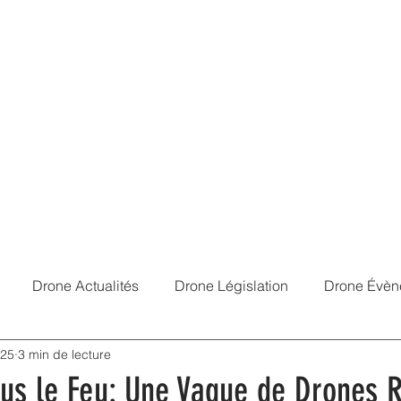
Services
Portfolio
À Propos
Contact
Mentions Légales
Réf
Drone Actualités
Drone Législation
Drone Évèn
025
3 min de lecture
ous le Feu: Une Vague de Drones 