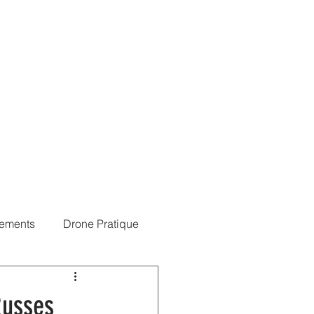
érences
Blog
NOTAM
Connexion
ements
Drone Pratique
Russes