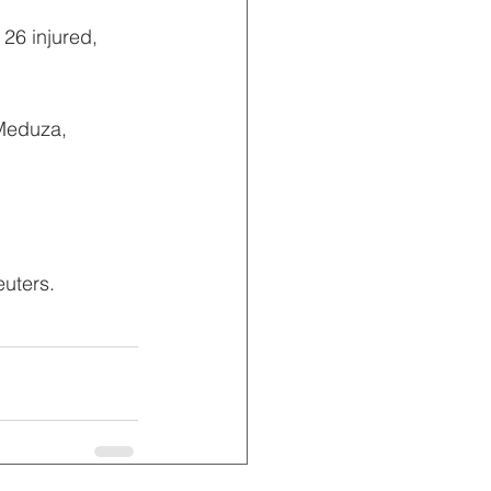
26 injured, 
Meduza, 
euters.