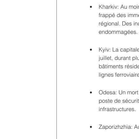
Kharkiv: Au moi
frappé des imme
régional. Des in
endommagées.
Kyiv: La capital
juillet, durant 
bâtiments réside
lignes ferrovia
Odesa: Un mort 
poste de sécuri
infrastructures.
Zaporizhzhia: A