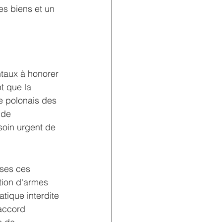
s biens et un 
taux à honorer 
t que la 
e polonais des 
 de 
soin urgent de 
sses ces 
tion d'armes 
tique interdite 
 accord 