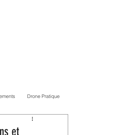
érences
Blog
NOTAM
Connexion
ements
Drone Pratique
ns et