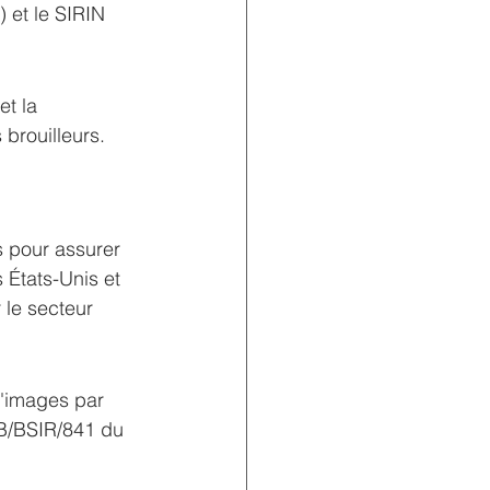
 et le SIRIN 
t la 
 brouilleurs.
s pour assurer 
 États-Unis et 
r le secteur 
d'images par 
B/BSIR/841 du 