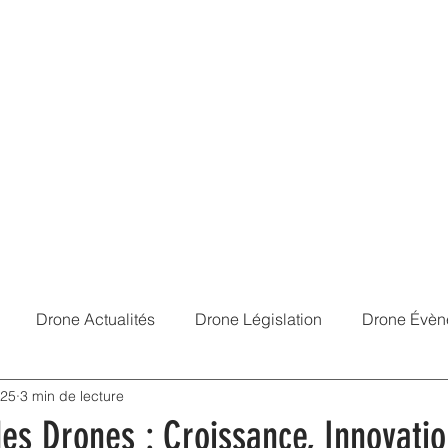
Services
Portfolio
À Propos
Contact
Mentions Légales
Réf
Drone Actualités
Drone Législation
Drone Évèn
025
3 min de lecture
des Drones : Croissance, Innovatio