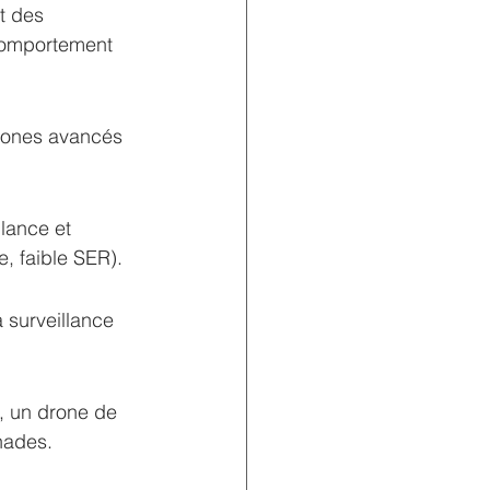
t des 
 comportement 
drones avancés 
ance et 
, faible SER).
surveillance 
un drone de 
nades.