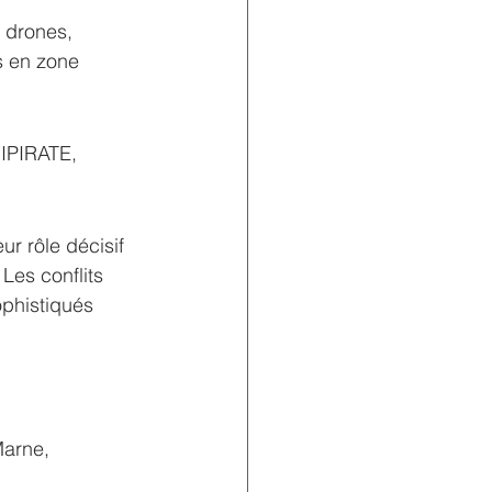
 drones, 
s en zone 
GIPIRATE, 
ur rôle décisif 
Les conflits 
phistiqués 
Marne, 