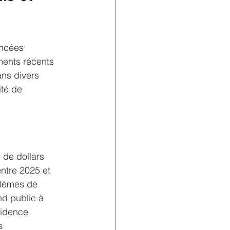
ancées 
ments récents 
ns divers 
ité de 
 de dollars 
ntre 2025 et 
blèmes de 
nd public à 
cidence 
s 