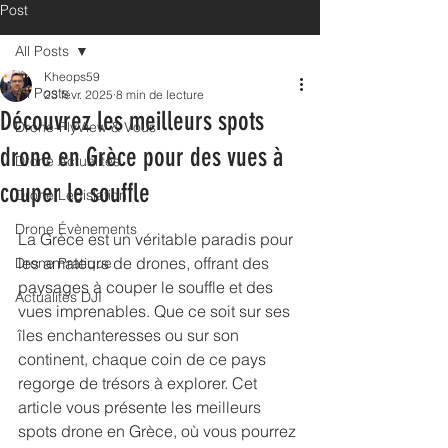
Post
All Posts
Kheops59
All Posts
23 févr. 2025
8 min de lecture
Découvrez les meilleurs spots
Drone-FlyView & Vous
drone en Grèce pour des vues à
Drone Actualités
couper le souffle
Drone Législation
Drone Évènements
La Grèce est un véritable paradis pour 
les amateurs de drones, offrant des 
Drone Pratique
paysages à couper le souffle et des 
Actualités DJI
vues imprenables. Que ce soit sur ses 
îles enchanteresses ou sur son 
continent, chaque coin de ce pays 
regorge de trésors à explorer. Cet 
article vous présente les meilleurs 
spots drone en Grèce, où vous pourrez 