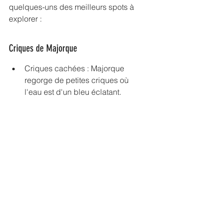
quelques-uns des meilleurs spots à 
explorer :
Criques de Majorque
Criques cachées : Majorque 
regorge de petites criques où 
l'eau est d'un bleu éclatant.
Falaises impressionnantes : 
Survolez les falaises pour capturer 
des images spectaculaires.
Plages de sable fin : Les plages 
de Majorque sont parfaites pour 
des prises de vue ensoleillées.