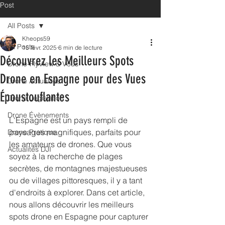
Post
All Posts
Kheops59
All Posts
15 févr. 2025
6 min de lecture
Découvrez les Meilleurs Spots
Drone-FlyView & Vous
Drone en Espagne pour des Vues
Drone Actualités
Époustouflantes
Drone Législation
Drone Évènements
L'Espagne est un pays rempli de 
paysages magnifiques, parfaits pour 
Drone Pratique
les amateurs de drones. Que vous 
Actualités DJI
soyez à la recherche de plages 
secrètes, de montagnes majestueuses 
ou de villages pittoresques, il y a tant 
d'endroits à explorer. Dans cet article, 
nous allons découvrir les meilleurs 
spots drone en Espagne pour capturer 