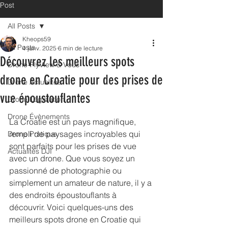
Post
All Posts
Kheops59
All Posts
4 janv. 2025
6 min de lecture
Découvrez les meilleurs spots
Drone-FlyView & Vous
drone en Croatie pour des prises de
Drone Actualités
vue époustouflantes
Drone Législation
Drone Évènements
La Croatie est un pays magnifique, 
rempli de paysages incroyables qui 
Drone Pratique
sont parfaits pour les prises de vue 
Actualités DJI
avec un drone. Que vous soyez un 
passionné de photographie ou 
simplement un amateur de nature, il y a 
des endroits époustouflants à 
découvrir. Voici quelques-uns des 
meilleurs spots drone en Croatie qui 