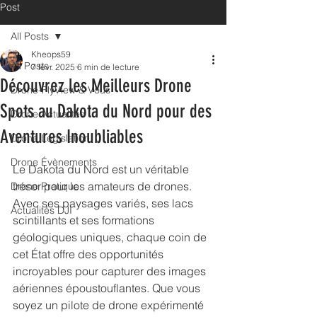
Post
All Posts
Kheops59
All Posts
7 févr. 2025
6 min de lecture
Découvrez les Meilleurs Drone
Drone-FlyView & Vous
Spots au Dakota du Nord pour des
Drone Actualités
Aventures Inoubliables
Drone Législation
Drone Évènements
Le Dakota du Nord est un véritable 
trésor pour les amateurs de drones. 
Drone Pratique
Avec ses paysages variés, ses lacs 
Actualités DJI
scintillants et ses formations 
géologiques uniques, chaque coin de 
cet État offre des opportunités 
incroyables pour capturer des images 
aériennes époustouflantes. Que vous 
soyez un pilote de drone expérimenté 