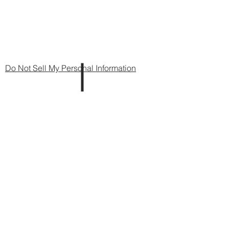
Do Not Sell My Personal Information
325 Chemin de Winnezeele, Wormhout
(59470) - France |
contact@drone-
flyview.fr
| Tel :
+33 (0)7 80 98 00 40
Mentions légales
Politique en matière de cookies
Politique de confidentialité
Conditions d'utilisation